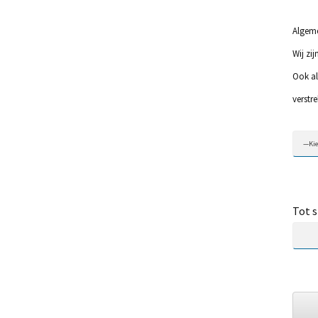
Algem
Wij zi
Ook al
verstr
Tot s