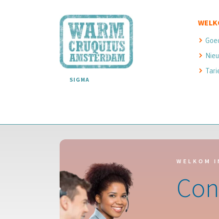
WELK
Goe
Nieu
Tari
SIGMA
WELKOM I
Con