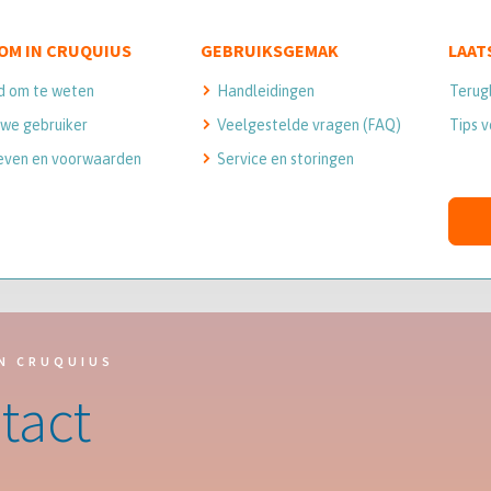
OM IN CRUQUIUS
GEBRUIKSGEMAK
LAAT
d om te weten
Handleidingen
Terug
we gebruiker
Veelgestelde vragen (FAQ)
Tips v
even en voorwaarden
Service en storingen
N CRUQUIUS
tact