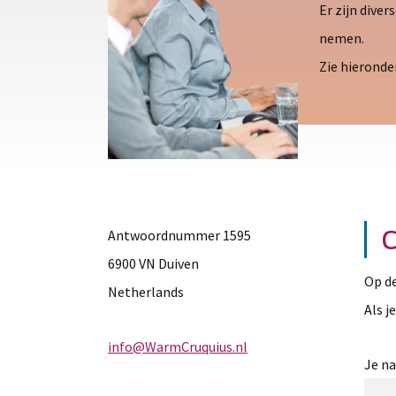
Er zijn dive
nemen.
Zie hieronde
C
Antwoordnummer 1595
6900 VN Duiven
Op de
Netherlands
Als j
info@WarmCruquius.nl
Je na