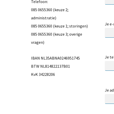
Telefoon:
085 0655360 (keuze 2;
administratie)
Je e-
085 0655360 (keuze 1; storingen)
085 0655360 (keuze 3; overige
vragen)
Je te
IBAN NL35ABNA0246951745
BTW NL814822137B01
KvK 34228206
Je ad