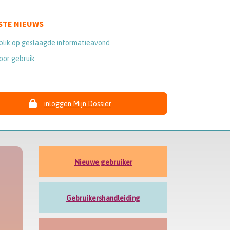
STE NIEUWS
blik op geslaagde informatieavond
oor gebruik
inloggen Mijn Dossier
Nieuwe gebruiker
Gebruikershandleiding