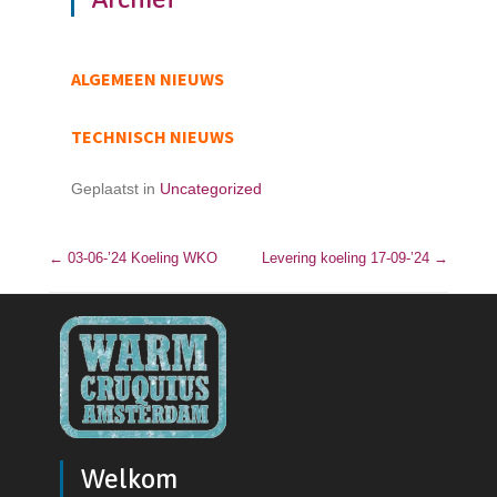
ALGEMEEN NIEUWS
TECHNISCH NIEUWS
Geplaatst in
Uncategorized
←
03-06-’24 Koeling WKO
Bericht navigatie
Levering koeling 17-09-’24
→
Welkom